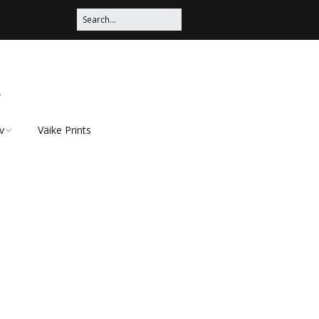
a
v
Väike Prints