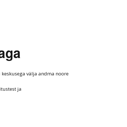
jaga
i keskusega välja andma noore
tustest ja