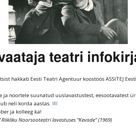
NAKS 2019 piletiinfo
Teater noorele
vaatajale 2016
NAKS 2019 kontakt
Teater noorele
vaatajale 2015
vaataja teatri infokir
Teater noorele
vaatajale 2014
Teater noorele
tsist hakkab
Eesti
Teatri Agentuur koostöös ASSITEJ Eest
vaatajale 2013
e ja noortele suunatud uuslavastustest, eesootavatest üri
ub neli korda aastas.
õber ja kolleeg ka!
 Riikliku Noorsooteatri lavastuses “Kevade” (1969)