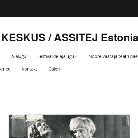
 KESKUS / ASSITEJ Estoni
d
Ajalugu
Festivalide ajalugu
Noore vaataja teatri päe
ikmed
Kontakt
Galerii
NAKS 2022
2023
NAKS 2021
2022
NAKS 2019
2021
NAKS 2019 programm
NAKS 2018
2020
NAKS 2019 lavastused
Teater noorele
2019
NAKS 2019 uudised
vaatajale 2017