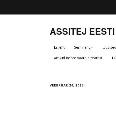
ASSITEJ EESTI
Esileht
Seminarid
Uudise
Artiklid noore vaataja teatrist
Li
Teatrisäde kooli
Tähelepanu, laps!
Kuidas lugeda kunsti?
VEEBRUAR 24, 2023
Kes vastutab lapse
kultuurikogemuse eest
õppeasutuses?