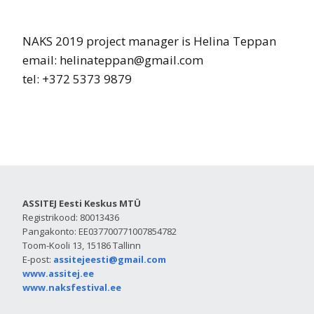
NAKS 2019 project manager is Helina Teppan
email: helinateppan@gmail.com
tel: +372 5373 9879
ASSITEJ Eesti Keskus MTÜ
Registrikood: 80013436
Pangakonto: EE037700771007854782
Toom-Kooli 13, 15186 Tallinn
E-post:
assitejeesti@gmail.com
www.assitej.ee
www.naksfestival.ee