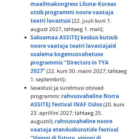
maailmakongress Lõuna-Koreas
otsib programmi noore vaataja
teatri lavastusi
(22. juuli kuni 1.
august 2027, tähtaeg 1. mail);
Saksamaa ASSITEJ keskus kutsub
noore vaataja teatri lavastajaid
osalema kogemusvahetuse
programmis “Directors in TYA
2027”
(22. kuni 30. maini 2027; tähtaeg
1. septembril);
lavastusi ja sündmusi otsivad
programmi:
rahvusvaheline Norra
ASSITEJ festival INAF Oslos
(20. kuni
23. aprillini 2027; tähtaeg 25.
augustil);
rahvusvaheline noore
vaataja etenduskunstide festival
“Visioni di futuro, visioni di