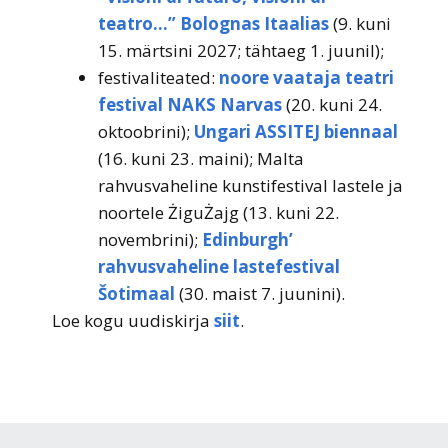
teatro…” Bolognas Itaalias
(9. kuni
15. märtsini 2027; tähtaeg 1. juunil);
festivaliteated:
noore vaataja teatri
festival NAKS Narvas
(20. kuni 24.
oktoobrini);
Ungari ASSITEJ biennaal
(16. kuni 23. maini); Malta
rahvusvaheline kunstifestival lastele ja
noortele ŻiguŻajg (13. kuni 22.
novembrini);
Edinburgh’
rahvusvaheline lastefestival
Šotimaal
(30. maist 7. juunini).
Loe kogu uudiskirja
siit
.