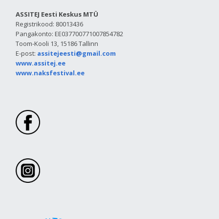
ASSITEJ Eesti Keskus MTÜ
Registrikood: 80013436
Pangakonto: EE037700771007854782
Toom-Kooli 13, 15186 Tallinn
E-post:
assitejeesti@gmail.com
www.assitej.ee
www.naksfestival.ee