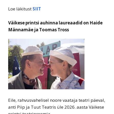
Loe läkitust
SIIT
Väikese printsi auhinna laureaadid on Haide
Männamäe ja Toomas Tross
Eile, rahvusvahelisel noore vaataja teatri päeval,
anti Piip ja Tuut Teatris üle 2026. aasta Väikese
printsi teatripreemia.