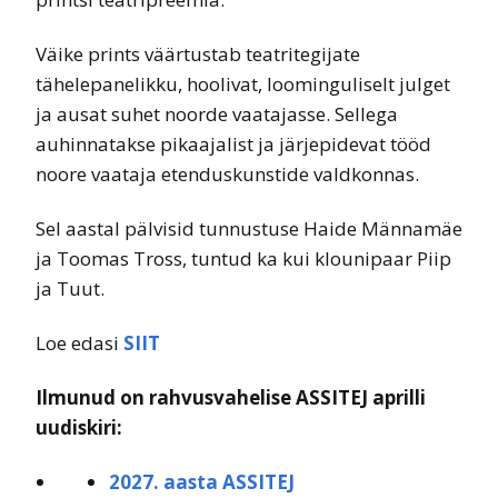
Väike prints väärtustab teatritegijate
tähelepanelikku, hoolivat, loominguliselt julget
ja ausat suhet noorde vaatajasse. Sellega
auhinnatakse pikaajalist ja järjepidevat tööd
noore vaataja etenduskunstide valdkonnas.
Sel aastal pälvisid tunnustuse Haide Männamäe
ja Toomas Tross, tuntud ka kui klounipaar Piip
ja Tuut.
Loe edasi
SIIT
Ilmunud on rahvusvahelise ASSITEJ aprilli
uudiskiri:
2027. aasta ASSITEJ