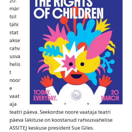
20.
mär
tsil
tähi
stat
akse
rahv
usva
helis
t
noor
e
vaat
aja
teatri päeva. Seekordse noore vaataja teatri
päeva läkituse on koostanud rahvusvahelise
ASSITEJ keskuse president Sue Giles.