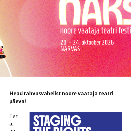
Head rahvusvahelist noore vaataja teatri
päeva!
Tän
a,