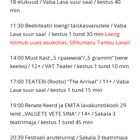
18 elukuud / Vaba Lava suur saal / kestus 40
min
11:30 Beebiteatri loeng/ täiskasvanutele / Vaba
Lava suur saal / kestus 1 tund 30 min
Loeng
toimub uues asukohas, Sõltumatu Tantsu Laval!
14:00 Must Kast ,,5 граммов’’/,,5 grammi’’ (vene
keeles) / 12+ / VAT Teater / kestus 1 tund 10 min
17:00 TEATERi (Rootsi) “The Arrival” / 11+ / Vaba
Lava suur saal / kestus 1 tund 15 min
19:00 Renate Keerd ja EMTA lavakunstikooli 29.
lend ,,VALGETE VETE SINA’’ / 14+ / Sakala 3
teatrimaja / kestus 1 tund 45 min
20:30 Festivali aruteluring / Sakala 3 teatrimaja