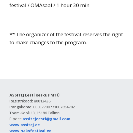
festival / OMAsaal / 1 hour 30 min
** The organizer of the festival reserves the right
to make changes to the program.
ASSITEJ Eesti Keskus MTÜ
Registrikood: 80013436
Pangakonto: EE037700771007854782
Toom-Kooli 13, 15186 Tallinn
E-post:
assitejeesti@gmail.com
www.assitej.ee
www.naksfestival.ee