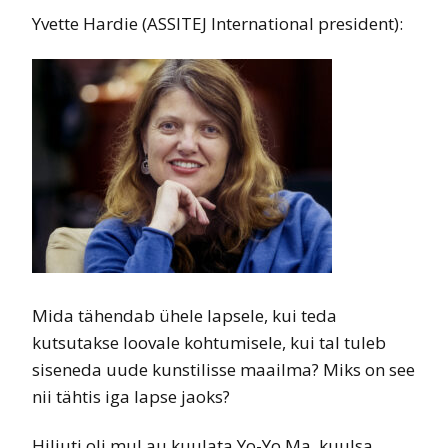
Yvette Hardie (ASSITEJ International president):
Mida tähendab ühele lapsele, kui teda
kutsutakse loovale kohtumisele, kui tal tuleb
siseneda uude kunstilisse maailma? Miks on see
nii tähtis iga lapse jaoks?
Hiljuti oli mul au kuulata Yo-Yo Ma, kuulsa