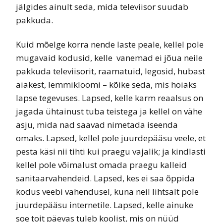
jälgides ainult seda, mida televiisor suudab
pakkuda.
Kuid mõelge korra nende laste peale, kellel pole
mugavaid kodusid, kelle vanemad ei jõua neile
pakkuda televiisorit, raamatuid, legosid, hubast
aiakest, lemmikloomi – kõike seda, mis hoiaks
lapse tegevuses. Lapsed, kelle karm reaalsus on
jagada ühtainust tuba teistega ja kellel on vähe
asju, mida nad saavad nimetada iseenda
omaks. Lapsed, kellel pole juurdepääsu veele, et
pesta käsi nii tihti kui praegu vajalik; ja kindlasti
kellel pole võimalust omada praegu kalleid
sanitaarvahendeid. Lapsed, kes ei saa õppida
kodus veebi vahendusel, kuna neil lihtsalt pole
juurdepääsu internetile. Lapsed, kelle ainuke
soe toit päevas tuleb koolist, mis on nüüd