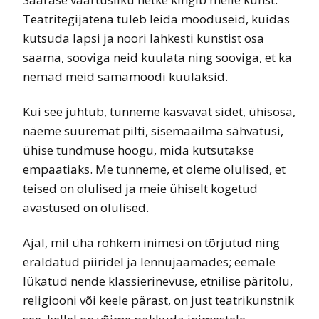
Teatritegijatena tuleb leida mooduseid, kuidas
kutsuda lapsi ja noori lahkesti kunstist osa
saama, sooviga neid kuulata ning sooviga, et ka
nemad meid samamoodi kuulaksid.
Kui see juhtub, tunneme kasvavat sidet, ühisosa,
näeme suuremat pilti, sisemaailma sähvatusi,
ühise tundmuse hoogu, mida kutsutakse
empaatiaks. Me tunneme, et oleme olulised, et
teised on olulised ja meie ühiselt kogetud
avastused on olulised.
Ajal, mil üha rohkem inimesi on tõrjutud ning
eraldatud piiridel ja lennujaamades; eemale
lükatud nende klassierinevuse, etnilise päritolu,
religiooni või keele pärast, on just teatrikunstnik