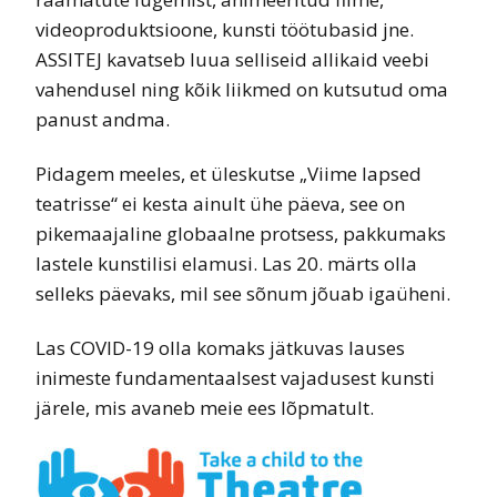
videoproduktsioone, kunsti töötubasid jne.
ASSITEJ kavatseb luua selliseid allikaid veebi
vahendusel ning kõik liikmed on kutsutud oma
panust andma.
Pidagem meeles, et üleskutse „Viime lapsed
teatrisse“ ei kesta ainult ühe päeva, see on
pikemaajaline globaalne protsess, pakkumaks
lastele kunstilisi elamusi. Las 20. märts olla
selleks päevaks, mil see sõnum jõuab igaüheni.
Las COVID-19 olla komaks jätkuvas lauses
inimeste fundamentaalsest vajadusest kunsti
järele, mis avaneb meie ees lõpmatult.