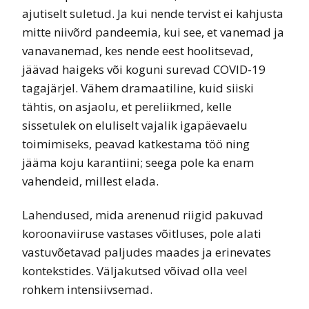
ajutiselt suletud. Ja kui nende tervist ei kahjusta
mitte niivõrd pandeemia, kui see, et vanemad ja
vanavanemad, kes nende eest hoolitsevad,
jäävad haigeks või koguni surevad COVID-19
tagajärjel. Vähem dramaatiline, kuid siiski
tähtis, on asjaolu, et pereliikmed, kelle
sissetulek on eluliselt vajalik igapäevaelu
toimimiseks, peavad katkestama töö ning
jääma koju karantiini; seega pole ka enam
vahendeid, millest elada.
Lahendused, mida arenenud riigid pakuvad
koroonaviiruse vastases võitluses, pole alati
vastuvõetavad paljudes maades ja erinevates
kontekstides. Väljakutsed võivad olla veel
rohkem intensiivsemad.