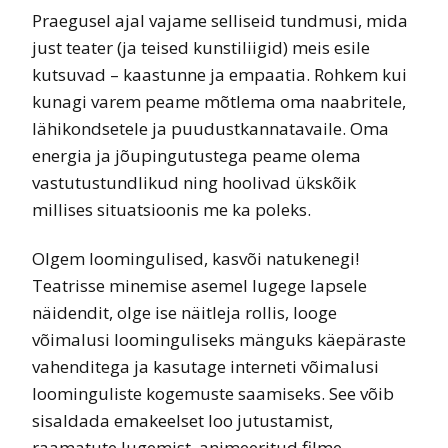
Praegusel ajal vajame selliseid tundmusi, mida
just teater (ja teised kunstiliigid) meis esile
kutsuvad – kaastunne ja empaatia. Rohkem kui
kunagi varem peame mõtlema oma naabritele,
lähikondsetele ja puudustkannatavaile. Oma
energia ja jõupingutustega peame olema
vastutustundlikud ning hoolivad ükskõik
millises situatsioonis me ka poleks.
Olgem loomingulised, kasvõi natukenegi!
Teatrisse minemise asemel lugege lapsele
näidendit, olge ise näitleja rollis, looge
võimalusi loominguliseks mänguks käepäraste
vahenditega ja kasutage interneti võimalusi
loominguliste kogemuste saamiseks. See võib
sisaldada emakeelset loo jutustamist,
raamatute lugemist, animeeritud filme,