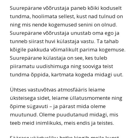
Suurepärane võõrustaja paneb kõiki koduselt
tundma, hoolimata sellest, kust nad tulnud on
ning mis nende kogemused senini on olnud.
Suurepärane võõrustaja unustab oma ego ja
tunneb siirast huvi külastaja vastu. Ta tahab
kõigile pakkuda võimalikult parima kogemuse.
Suurepärane külastaja on see, kes tuleb
piiramatu uudishimuga ning sooviga teist
tundma õppida, kartmata kogeda midagi uut.
Ühtses vastuvõtvas atmosfääris leiame
üksteisega sidet, leiame üllatusmomente ning
õpime sügavuti – ja pärast mida oleme
muutunud. Oleme puudutanud midagi, mis
teeb meid inimlikuks, meis endis ja teistes.
Säärase väärtusliku hetke kingib meile kunst.