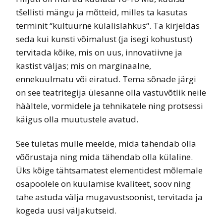
tšellisti mängu ja mõtteid, milles ta kasutas
terminit “kultuurne külalislahkus“. Ta kirjeldas
seda kui kunsti võimalust (ja isegi kohustust)
tervitada kõike, mis on uus, innovatiivne ja
kastist väljas; mis on marginaalne,
ennekuulmatu või eiratud. Tema sõnade järgi
on see teatritegija ülesanne olla vastuvõtlik neile
häältele, vormidele ja tehnikatele ning protsessi
käigus olla muutustele avatud.
See tuletas mulle meelde, mida tähendab olla
võõrustaja ning mida tähendab olla külaline.
Üks kõige tähtsamatest elementidest mõlemale
osapoolele on kuulamise kvaliteet, soov ning
tahe astuda välja mugavustsoonist, tervitada ja
kogeda uusi väljakutseid.