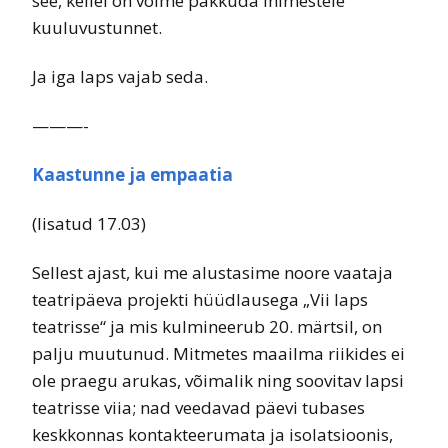
see, kellel on võime pakkuda inimestele
kuuluvustunnet.
Ja iga laps vajab seda.
———-
Kaastunne ja empaatia
(lisatud 17.03)
Sellest ajast, kui me alustasime noore vaataja
teatripäeva projekti hüüdlausega „Vii laps
teatrisse“ ja mis kulmineerub 20. märtsil, on
palju muutunud. Mitmetes maailma riikides ei
ole praegu arukas, võimalik ning soovitav lapsi
teatrisse viia; nad veedavad päevi tubases
keskkonnas kontakteerumata ja isolatsioonis,