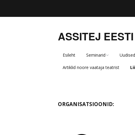
ASSITEJ EESTI
Esileht
Seminarid
Uudise
Artiklid noore vaataja teatrist
L
Teatrisäde kooli
Tähelepanu, laps!
Kuidas lugeda kunsti?
ORGANISATSIOONID:
Kes vastutab lapse
kultuurikogemuse eest
õppeasutuses?