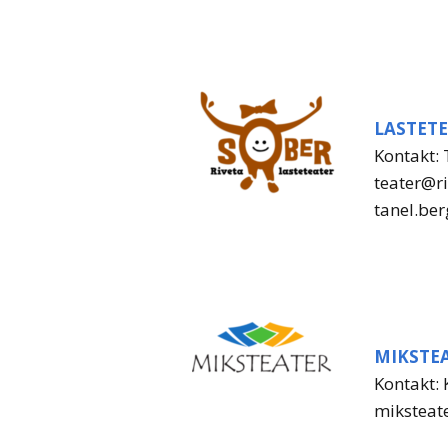
LASTET
Kontakt:
teater@ri
tanel.b
MIKSTE
Kontakt: 
miksteat