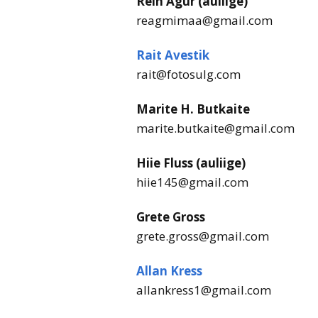
Rein Agur (auliige)
reagmimaa@gmail.com
Rait Avestik
rait@fotosulg.com
Marite H. Butkaite
marite.butkaite@gmail.com
Hiie Fluss (auliige)
hiie145@gmail.com
Grete Gross
grete.gross@gmail.com
Allan Kress
allankress1@gmail.com