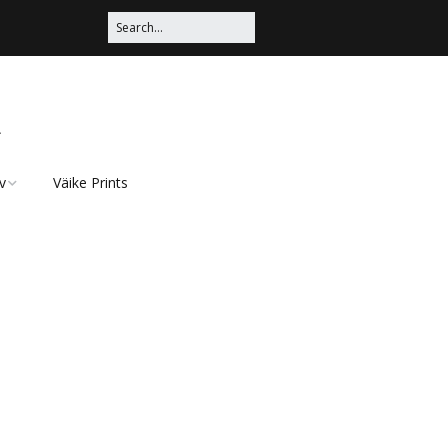
a
v
Väike Prints