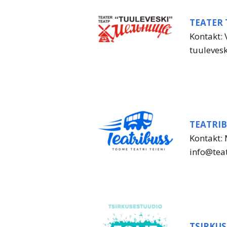
TEATER 
Kontakt: 
tuuleves
TEATRI
Kontakt:
info@tea
TSIRKUS