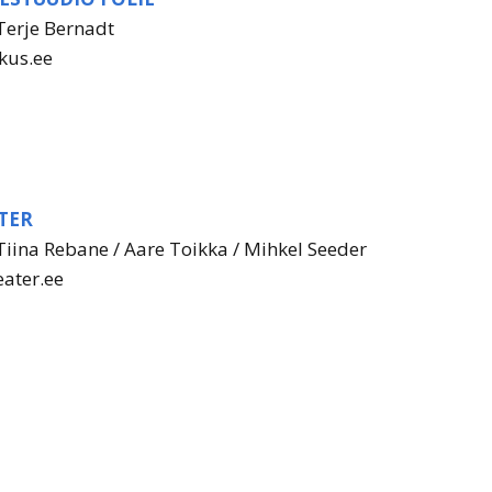
Terje Bernadt
kus.ee
TER
Tiina Rebane / Aare Toikka / Mihkel Seeder
eater.ee