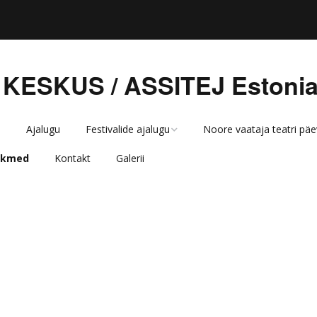
 KESKUS / ASSITEJ Estoni
d
Ajalugu
Festivalide ajalugu
Noore vaataja teatri päe
iikmed
Kontakt
Galerii
NAKS 2022
2023
NAKS 2021
2022
NAKS 2019
2021
NAKS 2019 programm
NAKS 2018
2020
NAKS 2019 lavastused
Teater noorele
2019
NAKS 2019 uudised
vaatajale 2017