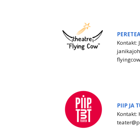
PERETEA
Kontakt:
janikajo
flyingco
PIIP JA
Kontakt:
teater@p