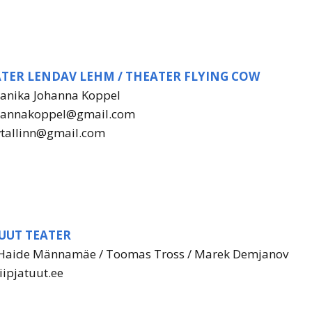
TER LENDAV LEHM / THEATER FLYING COW
 Janika Johanna Koppel
hannakoppel@gmail.com
wtallinn@gmail.com
 TUUT TEATER
 Haide Männamäe / Toomas Tross / Marek Demjanov
iipjatuut.ee