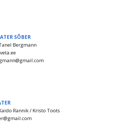
EATER SÕBER
 Tanel Bergmann
veta.ee
ergmann@gmail.com
ATER
Kaido Rannik / Kristo Toots
er@gmail.com