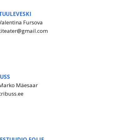
TUULEVESKI
Valentina Fursova
kiteater@gmail.com
BUSS
 Marko Mäesaar
tribuss.ee
ESTUUDIO FOLIE