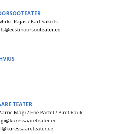
NAKS 2019 piletiinfo
NOORSOOTEATER
Teater noorele
vaatajale 2016
Mirko Rajas / Karl Sakrits
NAKS 2019 kontakt
its@eestinoorsooteater.ee
Teater noorele
vaatajale 2015
Teater noorele
HVRIS
vaatajale 2014
Teater noorele
vaatajale 2013
AARE TEATER
Aarne Mägi / Ene Pärtel / Piret Rauk
gi@kuressaareteater.ee
el@kuressaareteater.ee