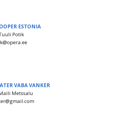
OOPER ESTONIA
Tuuli Potik
tik@opera.ee
ATER VABA VANKER
Maili Metssalu
ker@gmail.com