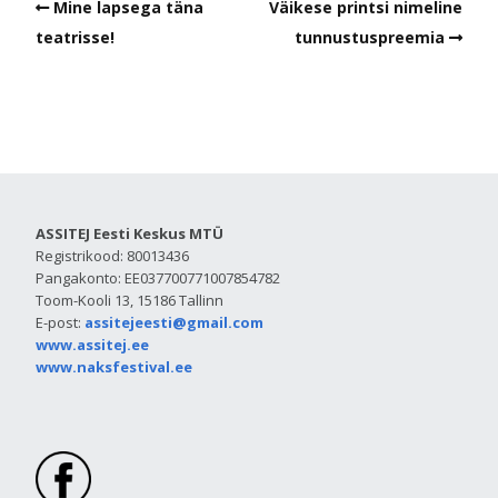
Mine lapsega täna
Väikese printsi nimeline
teatrisse!
tunnustuspreemia
ASSITEJ Eesti Keskus MTÜ
Registrikood: 80013436
Pangakonto: EE037700771007854782
Toom-Kooli 13, 15186 Tallinn
E-post:
assitejeesti@gmail.com
www.assitej.ee
www.naksfestival.ee