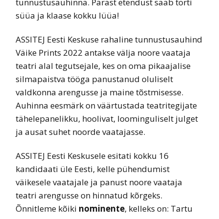
tunnustusauhinna. Pärast etendust saab torti
süüa ja klaase kokku lüüa!
ASSITEJ Eesti Keskuse rahaline tunnustusauhind
Väike Prints 2022 antakse välja noore vaataja
teatri alal tegutsejale, kes on oma pikaajalise
silmapaistva tööga panustanud oluliselt
valdkonna arengusse ja maine tõstmisesse.
Auhinna eesmärk on väärtustada teatritegijate
tähelepanelikku, hoolivat, loominguliselt julget
ja ausat suhet noorde vaatajasse.
ASSITEJ Eesti Keskusele esitati kokku 16
kandidaati üle Eesti, kelle pühendumist
väikesele vaatajale ja panust noore vaataja
teatri arengusse on hinnatud kõrgeks.
Õnnitleme kõiki
nominente
, kelleks on: Tartu