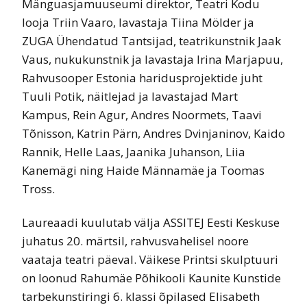
Mänguasjamuuseumi direktor, Teatri Kodu
looja Triin Vaaro, lavastaja Tiina Mölder ja
ZUGA Ühendatud Tantsijad, teatrikunstnik Jaak
Vaus, nukukunstnik ja lavastaja Irina Marjapuu,
Rahvusooper Estonia haridusprojektide juht
Tuuli Potik, näitlejad ja lavastajad Mart
Kampus, Rein Agur, Andres Noormets, Taavi
Tõnisson, Katrin Pärn, Andres Dvinjaninov, Kaido
Rannik, Helle Laas, Jaanika Juhanson, Liia
Kanemägi ning Haide Männamäe ja Toomas
Tross.
Laureaadi kuulutab välja ASSITEJ Eesti Keskuse
juhatus 20. märtsil, rahvusvahelisel noore
vaataja teatri päeval. Väikese Printsi skulptuuri
on loonud Rahumäe Põhikooli Kaunite Kunstide
tarbekunstiringi 6. klassi õpilased Elisabeth