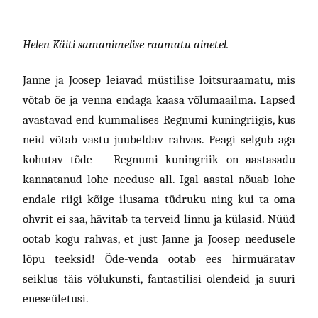
Helen Käiti samanimelise raamatu ainetel.
Janne ja Joosep leiavad müstilise loitsuraamatu, mis
võtab õe ja venna endaga kaasa võlumaailma. Lapsed
avastavad end kummalises Regnumi kuningriigis, kus
neid võtab vastu juubeldav rahvas. Peagi selgub aga
kohutav tõde – Regnumi kuningriik on aastasadu
kannatanud lohe needuse all. Igal aastal nõuab lohe
endale riigi kõige ilusama tüdruku ning kui ta oma
ohvrit ei saa, hävitab ta terveid linnu ja külasid. Nüüd
ootab kogu rahvas, et just Janne ja Joosep needusele
lõpu teeksid! Õde-venda ootab ees hirmuäratav
seiklus täis võlukunsti, fantastilisi olendeid ja suuri
eneseületusi.