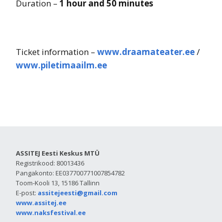
Duration –
1 hour and 50 minutes
Ticket information –
www.draamateater.ee
/
www.piletimaailm.ee
ASSITEJ Eesti Keskus MTÜ
Registrikood: 80013436
Pangakonto: EE037700771007854782
Toom-Kooli 13, 15186 Tallinn
E-post:
assitejeesti@gmail.com
www.assitej.ee
www.naksfestival.ee