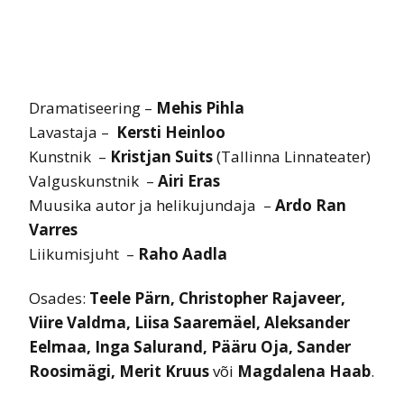
Dramatiseering –
Mehis Pihla
Lavastaja –
Kersti Heinloo
Kunstnik –
Kristjan Suits
(Tallinna Linnateater)
Valguskunstnik –
Airi Eras
Muusika autor ja helikujundaja –
Ardo Ran
Varres
Liikumisjuht –
Raho Aadla
Osades:
Teele Pärn, Christopher Rajaveer,
Viire Valdma, Liisa Saaremäel, Aleksander
Eelmaa, Inga Salurand, Pääru Oja, Sander
Roosimägi, Merit Kruus
või
Magdalena Haab
.