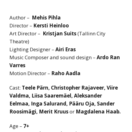
Author –
Mehis Pihla
Director –
Kersti Heinloo
Art Director –
Kristjan Suits
(Tallinn City
Theatre)
Lighting Designer –
Airi Eras
Music Composer and sound design –
Ardo Ran
Varres
Motion Director –
Raho Aadla
Cast:
Teele Pärn, Christopher Rajaveer, Viire
Valdma, Liisa Saaremäel, Aleksander
Eelmaa, Inga Salurand, Pääru Oja, Sander
Roosimägi, Merit Kruus
or
Magdalena Haab.
Age –
7+