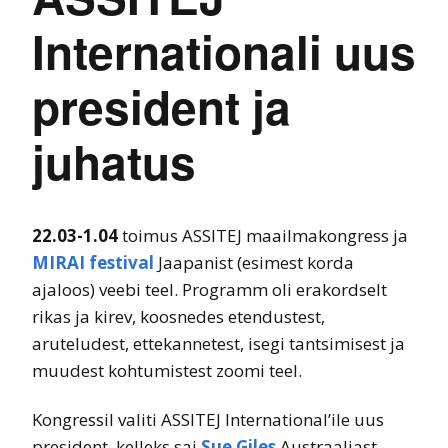
Internationali uus
president ja
juhatus
22.03-1.04
toimus ASSITEJ maailmakongress ja
MIRAI festival
Jaapanist (esimest korda
ajaloos) veebi teel. Programm oli erakordselt
rikas ja kirev, koosnedes etendustest,
aruteludest, ettekannetest, isegi tantsimisest ja
muudest kohtumistest zoomi teel.
Kongressil valiti ASSITEJ International’ile uus
president, kelleks sai
Sue Giles
Austraaliast.