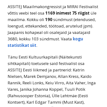
ASSITEJ Maailmakongressist ja MIRAI Festivalist
võttis veebi teel osa
1169 inimest 75 riigist
üle
maailma. Kokku oli
190
sündmust (etendused,
loengud, ettekanded, töötoad, arutelud jpm).
Jaapanis kohapeal oli osalejaid ja vaatajaid
3680, kokku 103 sündmust. Vaata
kogu
statistikat siit
.
Tänu Eesti Kultuurkapitali (Näitekunsti
sihtkapitali) toetusele said festivalist osa
ASSITEJ Eesti liikmed ja partnerid: Katrin
Nielsen, Marek Demjanov, Allan Kress, Kaido
Rannik, Reeli Lonks, Keiu Virro, Aita Vaher, Inga
Vares, Janika Johanna Koppel, Tuuli Potik
(Rahvusooper Estonia), Ülle Lehtmäe (Eesti
Kontsert), Karl Edgar Tammi (Must Kast),