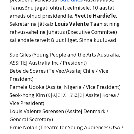
Tänusõnu jagati ohtralt eelmisele, 10 aastat
ametis olnud presidendile,
Yvette Hardie’le.
Sekretärina jätkab
Louis Valente
Taanist ning
rahvusvaheline juhatus (Executive Commitee)
sai endale tervelt 8 uut liiget. Sinna kuuluvad:
Sue Giles (Young People and the Arts Australia,
ASSITEJ Australia Inc / President)
Bebe de Soares (Te Veo/Assitej Chile / Vice
President)
Pamela Udoka (Assitej Nigeria / Vice President)
Seok-hong Kim (아시테지 코리아 Assitej Korea /
Vice President)
Louis Valente Sørensen (Assitej Denmark /
General Secretary)
Ernie Nolan (Theatre for Young Audiences/USA /