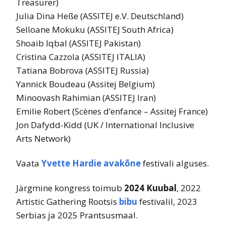
Treasurer)
Julia Dina Heße (ASSITEJ e.V. Deutschland)
Selloane Mokuku (ASSITEJ South Africa)
Shoaib Iqbal (ASSITEJ Pakistan)
Cristina Cazzola (ASSITEJ ITALIA)
Tatiana Bobrova (ASSITEJ Russia)
Yannick Boudeau (Assitej Belgium)
Minoovash Rahimian (ASSITEJ Iran)
Emilie Robert (Scènes d’enfance – Assitej France)
Jon Dafydd-Kidd (UK / International Inclusive
Arts Network)
Vaata
Yvette Hardie avakõne
festivali alguses.
Järgmine kongress toimub
2024 Kuubal
, 2022
Artistic Gathering Rootsis
bibu
festivalil, 2023
Serbias ja 2025 Prantsusmaal.